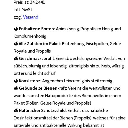
Preis ist: 34,24 €.
Inkl. MwSt.
zzgl.
Versand
🍯 Enthaltene Sorten:
Apimixhonig, Propolis im Honig und
Kornblumenhonig
🍯 Alle Zutaten im Paket:
Blütenhonig, Frischpollen, Gelee
Royale und Propolis
🍯 Geschmacksprofil:
Eine abwechslungsreiche Vielfalt von
süßlich, blumig und lebendig-zitronig bis hin zu herb, würzig,
bitter und leicht scharf
🍯 Konsistenz:
Angenehm feincremig bis steifcremig
🍯 Gebündelte Bienenkraft:
Vereint die wertvollsten und
wundersamsten Naturprodukte des Bienenvolks in einem
Paket (Pollen, Gelee Royale und Propolis)
🍯 Natürlicher Schutzschild:
Enthält das natürliche
Desinfektionsmittel der Bienen (Propolis), welches für seine
antivirale und antibakterielle Wirkung bekannt ist