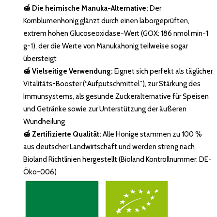
🍯 Die heimische Manuka-Alternative:
Der
Kornblumenhonig glänzt durch einen laborgeprüften,
extrem hohen Glucoseoxidase-Wert (GOX: 186 nmol min-1
g-1), der die Werte von Manukahonig teilweise sogar
übersteigt
🍯 Vielseitige Verwendung:
Eignet sich perfekt als täglicher
Vitalitäts-Booster (“Aufputschmittel”), zur Stärkung des
Immunsystems, als gesunde Zuckeralternative für Speisen
und Getränke sowie zur Unterstützung der äußeren
Wundheilung
🍯 Zertifizierte Qualität:
Alle Honige stammen zu 100 %
aus deutscher Landwirtschaft und werden streng nach
Bioland Richtlinien hergestellt (Bioland Kontrollnummer: DE-
Öko-006)