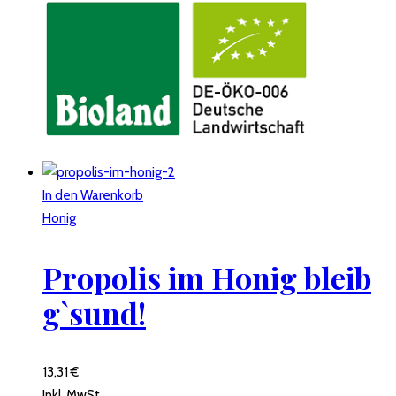
In den Warenkorb
Honig
Propolis im Honig bleib
g`sund!
13,31
€
Inkl. MwSt.