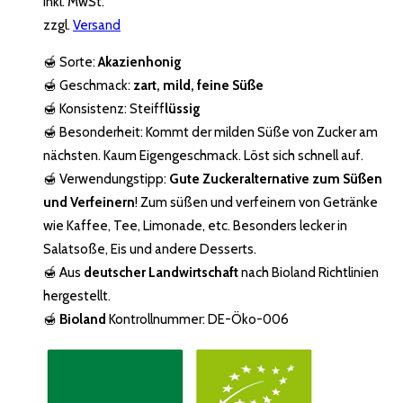
Inkl. MwSt.
zzgl.
Versand
🍯 Sorte:
Akazienhonig
🍯 Geschmack:
zart, mild, feine Süße
🍯 Konsistenz: Steiff
lüssig
🍯 Besonderheit: Kommt der milden Süße von Zucker am
nächsten. Kaum Eigengeschmack. Löst sich schnell auf.
🍯 Verwendungstipp:
Gute Zuckeralternative zum Süßen
und Verfeinern
! Zum süßen und verfeinern von Getränke
wie Kaffee, Tee, Limonade, etc. Besonders lecker in
Salatsoße, Eis und andere Desserts.
🍯 Aus
deutscher Landwirtschaft
nach Bioland Richtlinien
hergestellt.
🍯
Bioland
Kontrollnummer: DE-Öko-006