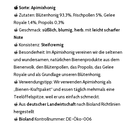
🍯
Sorte:
Apimixhonig
🍯 Zutaten: Blütenhonig 93,3%, Frischpollen 5%, Gelee
Royale 1,4%, Propolis 0,3%
🍯 Geschmack:
süßlich, blumig, herb
, mit
leicht scharfer
Note
🍯 Konsistenz:
Steifcremig
🍯 Besonderheit: Im Apimixhonig vereinen wir die seltenen
und wundersamen, natürlichen Bienenprodukte aus dem
Bienenvolk, den Blütenpollen, das Propolis, das Gelee
Royale und als Grundlage unseren Blütenhonig.
🍯 Verwendungstipp: Wir verwenden Apimixhonig als
„Bienen-Kraftpaket“ und essen täglich mehrmals eine
Teelöffelspitze, weil er uns einfach schmeckt.
🍯 Aus
deutscher Landwirtschaft
nach Bioland Richtlinien
hergestellt
🍯
Bioland
Kontrollnummer: DE-Öko-006