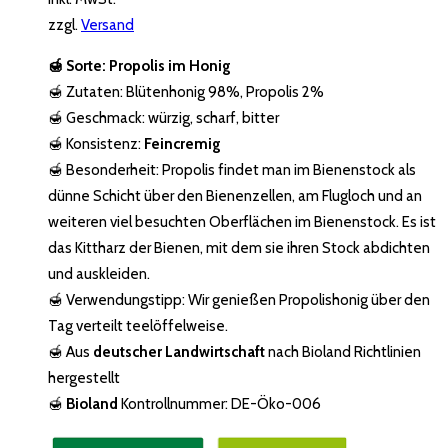
zzgl.
Versand
🍯
Sorte:
Propolis im Honig
🍯 Zutaten: Blütenhonig 98%, Propolis 2%
🍯 Geschmack: würzig, scharf, bitter
🍯 Konsistenz:
Feincremig
🍯 Besonderheit: Propolis findet man im Bienenstock als
dünne Schicht über den Bienenzellen, am Flugloch und an
weiteren viel besuchten Oberflächen im Bienenstock. Es ist
das Kittharz der Bienen, mit dem sie ihren Stock abdichten
und auskleiden.
🍯 Verwendungstipp: Wir genießen Propolishonig über den
Tag verteilt teelöffelweise.
🍯 Aus
deutscher Landwirtschaft
nach Bioland Richtlinien
hergestellt
🍯
Bioland
Kontrollnummer: DE-Öko-006