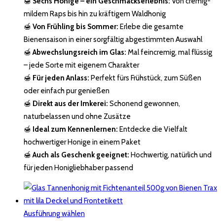
🍯
Sechs Honige – ein Geschmackserlebnis:
Von cremig-
mildem Raps bis hin zu kräftigem Waldhonig
🍯
Von Frühling bis Sommer:
Erlebe die gesamte
Bienensaison in einer sorgfältig abgestimmten Auswahl
🍯
Abwechslungsreich im Glas:
Mal feincremig, mal flüssig
– jede Sorte mit eigenem Charakter
🍯
Für jeden Anlass:
Perfekt fürs Frühstück, zum Süßen
oder einfach pur genießen
🍯
Direkt aus der Imkerei:
Schonend gewonnen,
naturbelassen und ohne Zusätze
🍯
Ideal zum Kennenlernen:
Entdecke die Vielfalt
hochwertiger Honige in einem Paket
🍯
Auch als Geschenk geeignet:
Hochwertig, natürlich und
für jeden Honigliebhaber passend
Ausführung wählen