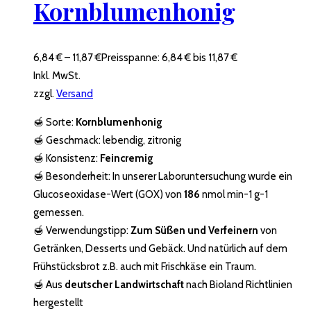
Kornblumenhonig
6,84
€
–
11,87
€
Preisspanne: 6,84 € bis 11,87 €
Inkl. MwSt.
zzgl.
Versand
🍯 Sorte:
Kornblumenhonig
🍯 Geschmack: lebendig, zitronig
🍯 Konsistenz:
Feincremig
🍯 Besonderheit: In unserer Laboruntersuchung wurde ein
Glucoseoxidase-Wert (GOX) von
186
nmol min-1 g-1
gemessen.
🍯 Verwendungstipp:
Zum Süßen und Verfeinern
von
Getränken, Desserts und Gebäck. Und natürlich auf dem
Frühstücksbrot z.B. auch mit Frischkäse ein Traum.
🍯 Aus
deutscher Landwirtschaft
nach Bioland Richtlinien
hergestellt