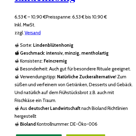
6,53
€
–
10,90
€
Preisspanne: 6,53 € bis 10,90 €
Inkl. MwSt.
zzgl.
Versand
🍯 Sorte:
Lindenblütenhonig
🍯
Geschmack:
intensiv, minzig, mentholartig
🍯 Konsistenz:
Feincremig
🍯 Besonderheit: Auch gut für besondere Rituale geeignet.
🍯 Verwendungstipp:
Natürliche Zuckeralternative
! Zum
süßen und verfeinern von Getränken, Desserts und Gebäck.
Und natürlich auf dem Frühstücksbrot z.B. auch mit
Frischkäse ein Traum.
🍯 Aus
deutscher Landwirtschaft
nach Bioland Richtlinien
hergestellt
🍯
Bioland
Kontrollnummer: DE-Öko-006